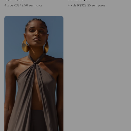
4
x
de
R$242,50
sem juros
4
x
de
R$322,25
sem juros