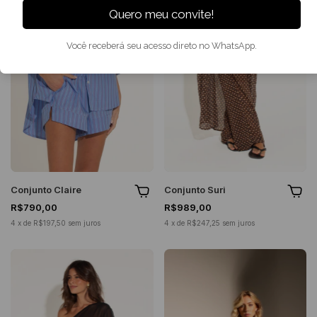
Quero meu convite!
Você receberá seu acesso direto no WhatsApp.
Conjunto Claire
Conjunto Suri
R$790,00
R$989,00
4
x
de
R$197,50
sem juros
4
x
de
R$247,25
sem juros