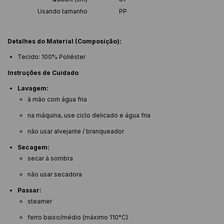
Usando tamanho
PP
Detalhes do Material (Composição):
Tecido: 100% Poliéster
Instruções de Cuidado
Lavagem:
à mão com água fria
na máquina, use ciclo delicado e água fria
não usar alvejante / branqueador
Secagem:
secar à sombra
não usar secadora
Passar:
steamer
ferro baixo/médio (máximo 110°C)