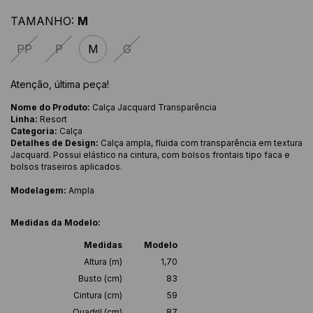
TAMANHO:
M
PP
P
M
G
Atenção, última peça!
Nome do Produto:
Calça Jacquard Transparência
Linha:
Resort
Categoria:
Calça
Detalhes de Design:
Calça ampla, fluida com transparência em textura
Jacquard. Possui elástico na cintura, com bolsos frontais tipo faca e
bolsos traseiros aplicados.
Modelagem:
Ampla
Medidas da Modelo:
Medidas
Modelo
Altura (m)
1,70
Busto (cm)
83
Cintura (cm)
59
Quadril (cm)
87