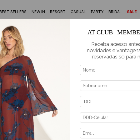
BEST SELLERS
NEW IN
RESORT
CASUAL
PARTY
BRIDAL
SALE
AT CLUB | MEMB
Receba acesso ante
novidades e vantagens
reservadas só para