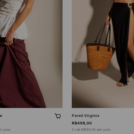
ne
Pareô Virgínia
R$498,00
m juros
3
x
de
R$166,00
sem juros