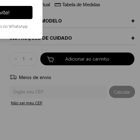
Provador Virtual
Tabela de Medidas
ite!
+
MEDIDAS DA MODELO
to no WhatsApp.
+
INSTRUÇÕES DE CUIDADO
Meios de envio
Entregas para o CEP:
Calcular
Não sei meu CEP