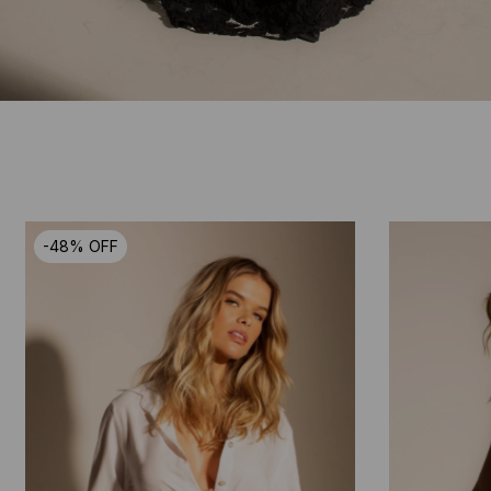
-
48
%
OFF