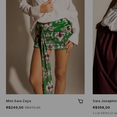
Mini Saia Zaya
Saia Josephi
R$249,00
R$479,00
R$598,00
3
x
de
R$199,33
se