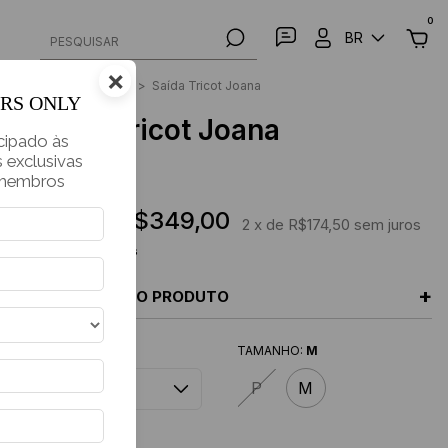
0
BR
PESQUISAR
×
Home
>
Vestido
>
Saída Tricot Joana
ERS ONLY
Saída Tricot Joana
cipado às
 exclusivas
Resort
 membros
R$349,00
R$698,00
2
x de
R$174,50
sem juros
Ver mais detalhes
+
DESCRIÇÃO DO PRODUTO
COR
TAMANHO:
M
P
M