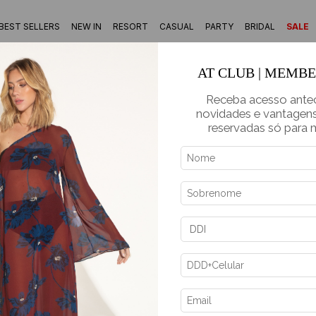
BEST SELLERS
NEW IN
RESORT
CASUAL
PARTY
BRIDAL
SALE
AT CLUB | MEMB
Receba acesso ante
novidades e vantagens
reservadas só para