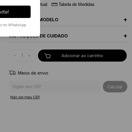
Provador Virtual
Tabela de Medidas
ite!
+
MEDIDAS DA MODELO
to no WhatsApp.
+
INSTRUÇÕES DE CUIDADO
Meios de envio
Entregas para o CEP:
Calcular
Não sei meu CEP