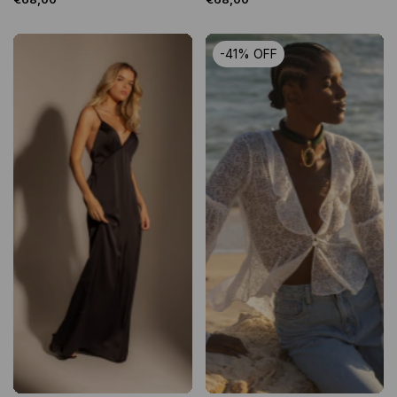
-
41
%
OFF