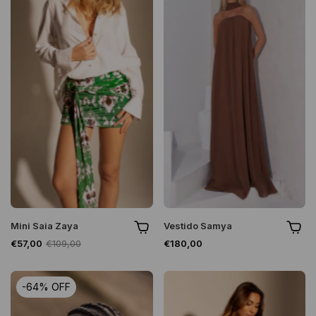
Mini Saia Zaya
Vestido Samya
€57,00
€109,00
€180,00
-
64
%
OFF