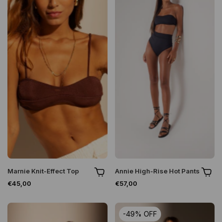
Marnie Knit-Effect Top
Annie High-Rise Hot Pants
€45,00
€57,00
-
49
%
OFF