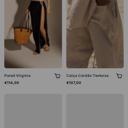
Pareô Virgínia
Calça Cordão Texturas
€114,00
€107,00