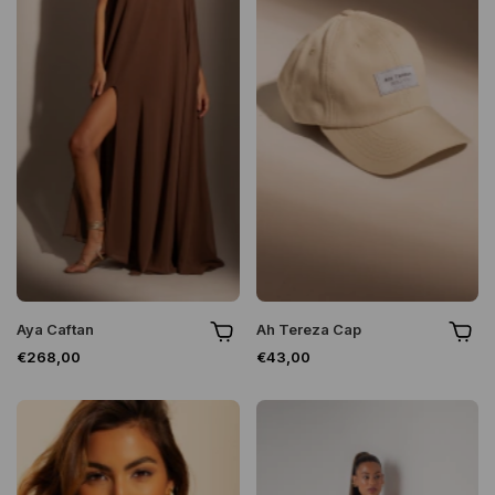
Aya Caftan
Ah Tereza Cap
€268,00
€43,00