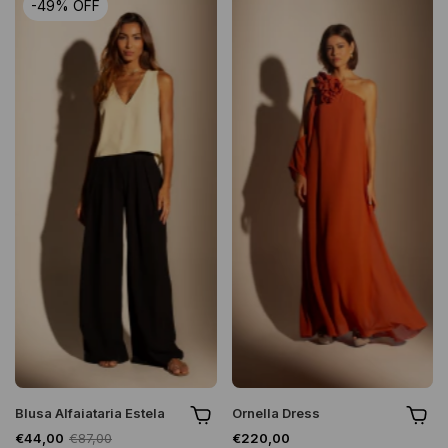
-
49
%
OFF
Blusa Alfaiataria Estela
Ornella Dress
€44,00
€87,00
€220,00