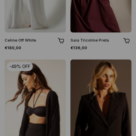
Celine Off White
Saia Tricoline Preta
€180,00
€136,00
-
49
%
OFF