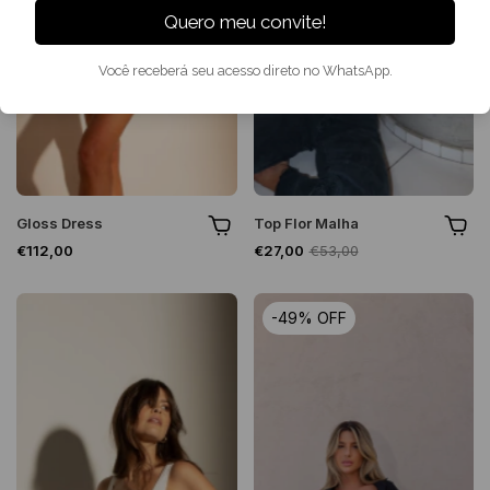
Quero meu convite!
Você receberá seu acesso direto no WhatsApp.
Gloss Dress
Top Flor Malha
€112,00
€27,00
€53,00
-
49
%
OFF