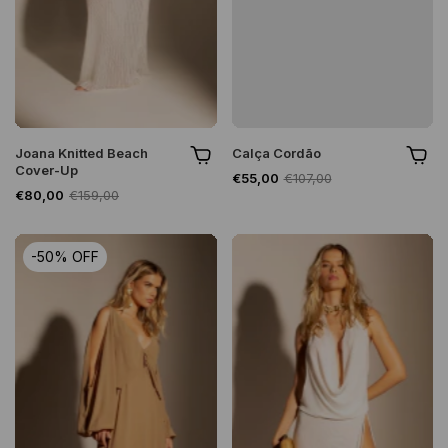
Joana Knitted Beach
Calça Cordão
Cover-Up
€55,00
€107,00
€80,00
€159,00
-
50
%
OFF