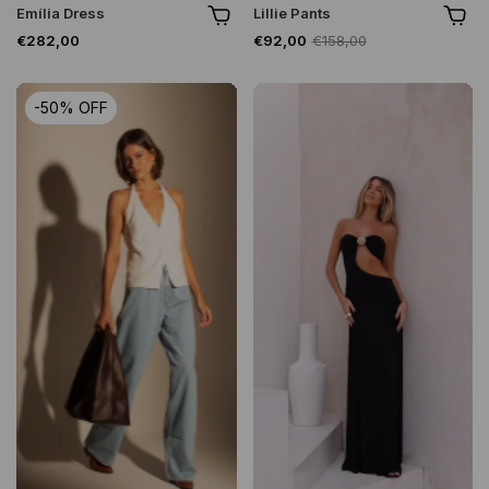
Emília Dress
Lillie Pants
€282,00
€92,00
€158,00
-
50
%
OFF