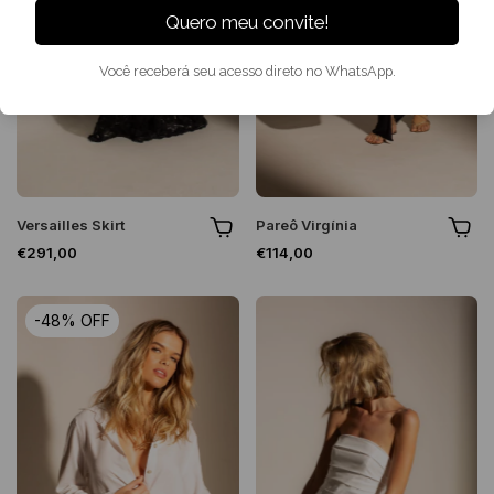
Quero meu convite!
Você receberá seu acesso direto no WhatsApp.
Versailles Skirt
Pareô Virgínia
€291,00
€114,00
-
48
%
OFF