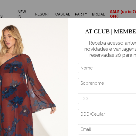
NEW
SALE (up to 
RESORT
CASUAL
PARTY
BRIDAL
RS
IN
OFF)
AT CLUB | MEMB
Receba acesso ante
novidades e vantagens
reservadas só para