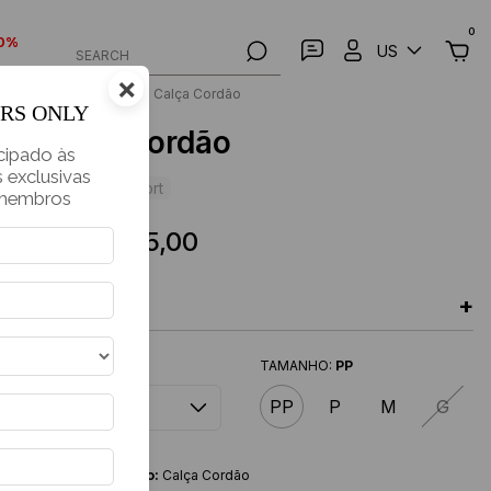
0
70%
US
SEARCH
×
Home
>
Pants
>
Calça Cordão
ERS ONLY
Calça Cordão
cipado às
 exclusivas
Casual
Resort
 membros
€55,00
€107,00
+
DESCRIPTION
COR
TAMANHO:
PP
PP
P
M
G
Nome do Produto:
Calça Cordão