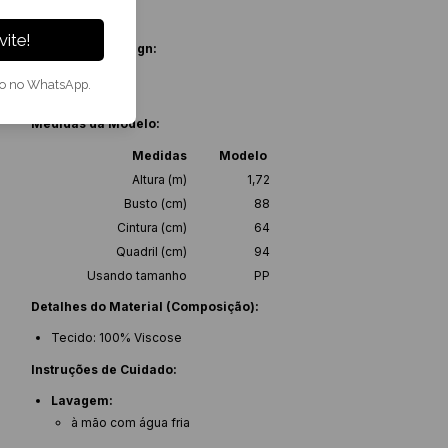
Linha:
Resort
Categoria:
Calça
ite!
Detalhes de Design:
to no WhatsApp.
Medidas da Modelo:
Medidas
Modelo
Altura (m)
1,72
Busto (cm)
88
Cintura (cm)
64
Quadril (cm)
94
Usando tamanho
PP
Detalhes do Material (Composição):
Tecido: 100% Viscose
Instruções de Cuidado:
Lavagem:
à mão com água fria