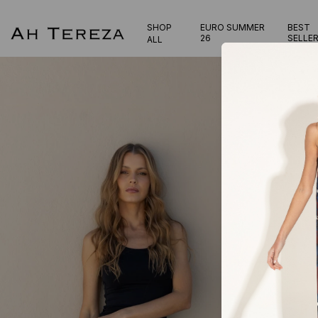
SHOP
EURO SUMMER
BEST
26
SELLE
ALL