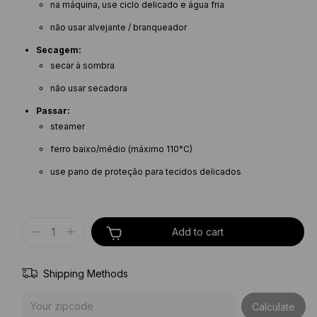
na máquina, use ciclo delicado e água fria
não usar alvejante / branqueador
Secagem:
secar à sombra
não usar secadora
Passar:
steamer
ferro baixo/médio (máximo 110°C)
use pano de proteção para tecidos delicados
Shipping Methods
Shipping for zipcode:
Calculate