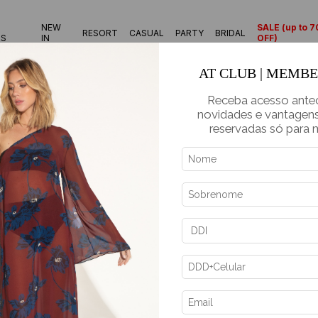
NEW
SALE (up to 
RESORT
CASUAL
PARTY
BRIDAL
RS
IN
OFF)
AT CLUB | MEMB
Receba acesso ante
novidades e vantagens
reservadas só para