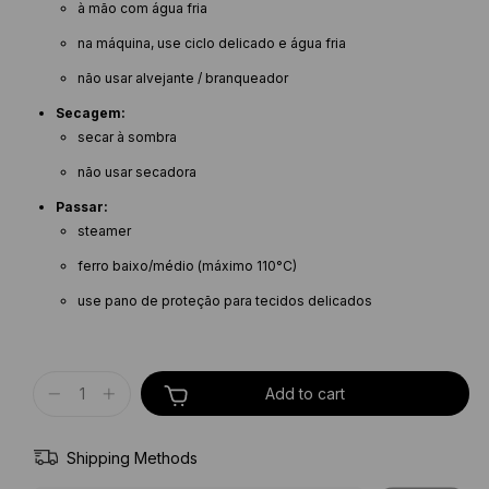
à mão com água fria
na máquina, use ciclo delicado e água fria
não usar alvejante / branqueador
Secagem:
secar à sombra
não usar secadora
Passar:
steamer
ferro baixo/médio (máximo 110°C)
use pano de proteção para tecidos delicados
Shipping Methods