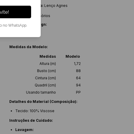
Nome do Produto:
Lenço Agnes
Linha:
Casual
ite!
Categoria:
Acessórios
Detalhes de Design:
to no WhatsApp.
Medidas da Modelo:
Medidas
Modelo
Altura (m)
1,72
Busto (cm)
88
Cintura (cm)
64
Quadril (cm)
94
Usando tamanho
PP
Detalhes do Material (Composição):
Tecido: 100% Viscose
Instruções de Cuidado:
Lavagem: