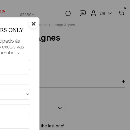
0
70%
US
SEARCH
×
Home
>
Accessories
>
Lenço Agnes
ERS ONLY
Lenço Agnes
cipado às
 exclusivas
Casual
 membros
€45,00
+
DESCRIPTION
COR
Don´t miss it, it´s the last one!