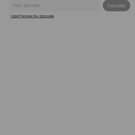
Shipping for zipcode:
Calculate
I don't know my zipcode