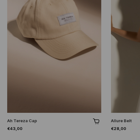
Ah Tereza Cap
Allure Belt
€43,00
€28,00